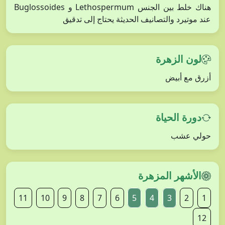
هناك خلط بين الجنس Lethospermum و Buglossoides
عند موتيرد والتصانيف الحديثة يحتاج إلى تدقيق
لون الزهرة
أزرق مع أبيض
دورة الحياة
حولي عشب
الأشهر المزهرة
11
10
9
8
7
6
5
4
3
2
1
12