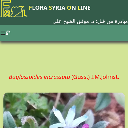
F
LORA
S
YRIA
O
N
L
INE
مبادرة من قبل: د.
موفق الشيخ علي
Buglossoides incrassata
(Guss.) I.M.Johnst.