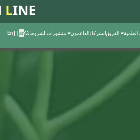
N
L
INE
En
||
ar
الشروط
منشورات
الداعمون
الشركاء
الفريق
 العلمية