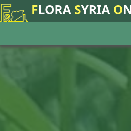
F
LORA
S
YRIA
O