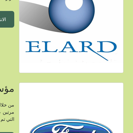
الان
مؤسس
التي تم إ