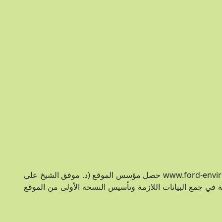
من خلال برنامج منح فورد للبيئة في الشرق الأوسط www.ford-environmentalgrants.com حصل مؤسس الموقع (د. موفق الشيخ علي
ستعمال جزء من هذه المنحة في جمع البيانات اللازمة وتأسيس النسخة الأولى من الموقع