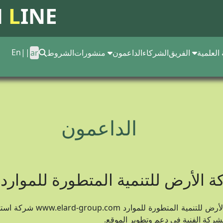
N
L
INE
En
||
 العلمية
الفريق
الشركاء
الداعمون
منشورات
الشروط
ar
الداعمون
 الأرض للتنمية المتطورة للموارد
لشركة الفنية في دعم وتطوير الموقع.