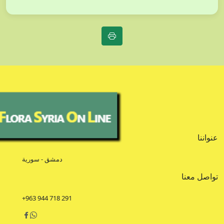
عنواننا
دمشق - سورية
تواصل معنا
+963 944 718 291