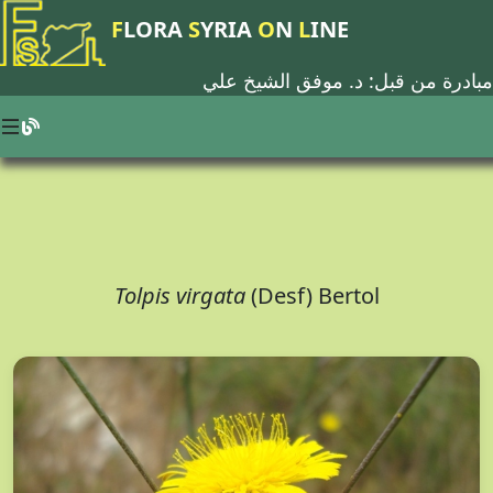
F
LORA
S
YRIA
O
N
L
INE
مبادرة من قبل: د.
موفق الشيخ علي
Tolpis virgata
(Desf) Bertol