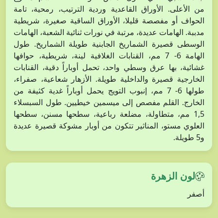
من الأعلى. الأوراق القاعدية وردية الترتيب، رمحية، تامة
الحواف أو مفصصة قليلا، الأوراق الساقية صغيرة، شريطية
مدببة. الهامات عديدة، مرتبة في نورات ثنائية الشعبة، الهامات
الوسطى قصيرة الشماريخ الجابنية طويلة الشماريخ. طول
الهامة 6- 7 مم، القنابات الغلافية لينة، شريطية، حوافها
غشائية، بها عرق وسطي واحد، تحمل أوباراً دقية، القنابات
الخارجية قصيرة والداخلية طويلة. الأزهار شعاعية، صفراء،
طولها 6- 7 مم، إنبوب التويج يحمل أوباراً غدية كثيفة من
الخارج. القلم مفصص إلى ميسمين خيطيين. طول السبسلاء
1,5 مم، متطاولة، مضلعة رباعية، سطحها مسنن، سطحها
العلوي مستو، المناثير تتكون من أوبار مشوكة قصيرة عديدة
و5 طويلة.
لون الزهرة
أصفر