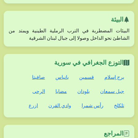
البيئة
البيئات المضطربة في الترب الرملية الطينية ويمتد من
الشاطئ نحو الداخل وصولا إلى جبال لبنان الشرقية
التوزع الجغرافي في سورية
برج إسلام
قسمين
بانياس
صافيتا
جبل سمعان
بلودان
مضايا
الرحى
تلكلخ
رأس شمرا
وادي القرن
ازرع
المراجع