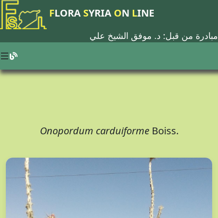
F
LORA
S
YRIA
O
N
L
INE
مبادرة من قبل: د.
موفق الشيخ علي
Onopordum carduiforme
Boiss.