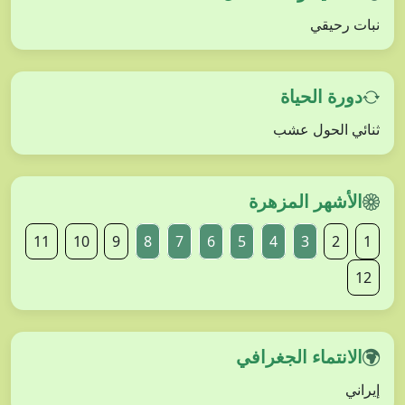
نبات رحيقي
دورة الحياة
ثنائي الحول عشب
الأشهر المزهرة
11
10
9
8
7
6
5
4
3
2
1
12
الانتماء الجغرافي
إيراني