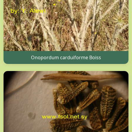
Onopordum carduiforme Boiss