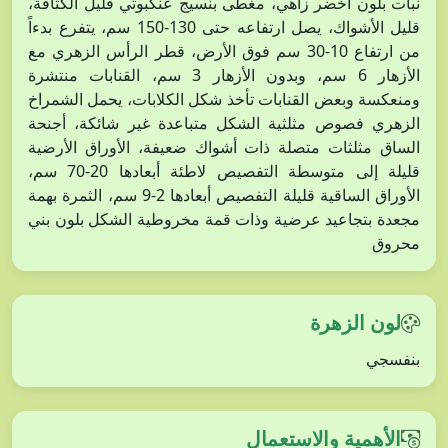
نبات بلون أخضر زاهي، مغطى بنسيج عنكبوتي قليل الكثافة،
قليل الأشواك، يصل ارتفاعه حتى 130-150 سم، يتفرع بدءاً
من ارتفاع 10-30 سم فوق الأرض، قطر الرأس الزهري مع
الأزهار 6 سم، وبدون الأزهار 3 سم، القنابات منتشرة
ومنعكسة وبعض القنابات تأخذ شكل الكلابات، يحمل الشمراخ
الزهري فصوص مثلثية الشكل متباعدة غير شائكة، أجنحة
الساق مثلثات متصلة ذات أشواك ضعيفة، الأوراق الأرضية
قليلة إلى متوسطة التفصيص لاطئة أبعادها 20-70 سم،
الأوراق الساقية قليلة التفصيص أبعادها 2-9 سم، الثمرة بهمة
مجعدة بتجاعيد عرضية وذات قمة مخروطية الشكل بلون بني
محروق
لون الزهرة
بنفسجي
الأهمية والاستعمال