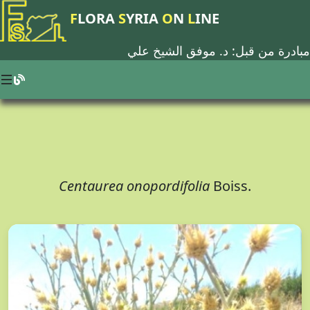
F
LORA
S
YRIA
O
N
L
INE
مبادرة من قبل: د.
موفق الشيخ علي
Centaurea onopordifolia
Boiss.