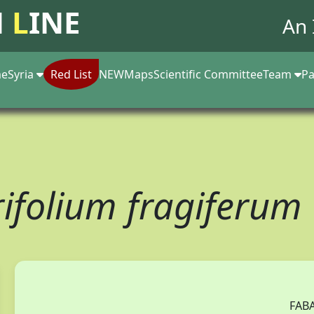
N
L
INE
An 
e
Syria
Red List
NEW
Maps
Scientific Committee
Team
Pa
rifolium fragiferum