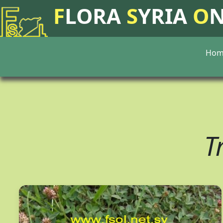
F
LORA
S
YRIA
O
Hom
T