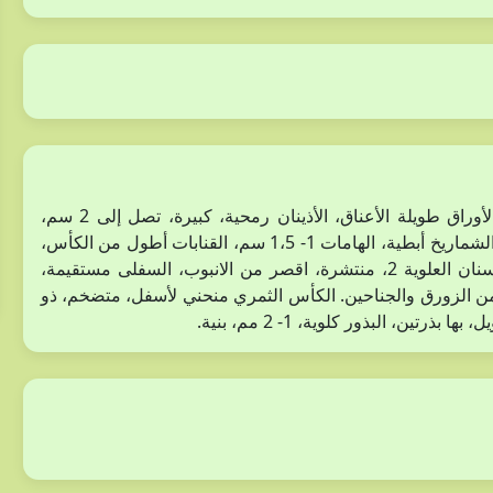
نبات عشبي معمر، ذو سوق جارية تكون جذوراً عند العقد. الأوراق طويلة الأعناق، الأذينان رمحية، كبيرة، تصل إلى 2 سم،
الوريقات 1- 2 سم، بيضاوية – إهليليجية، مسننة، القمة غائرة. الشماريخ أبطية، الهامات 1- 1،5 سم، القنابات أطول من الكأس،
رمحية، الكأس يحمل أوباراًاً كثيفةً، الأسنان غير متساوية، الأسنان العلوية 2، منتشرة، اقصر من الانبوب، السفلى مستقيمة،
من الزورق والجناحين. الكأس الثمري منحني لأسفل، متضخم، ذو
ين، البذور كلوية، 1- 2 مم، بنية.