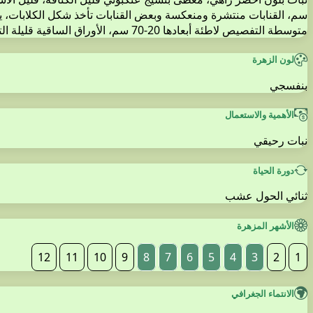
سم، القنابات منتشرة ومنعكسة وبعض القنابات تأخذ شكل الكلابات، ي
متوسطة التفصيص لاطئة أبعادها 20-70 سم، الأوراق الساقية قليلة التفصيص أبعادها 2-9 سم، الثمرة بهمة مجعدة بتجاعيد عرضية وذات قمة مخروطية الشكل بلون بني محروق
لون الزهرة
بنفسجي
الأهمية والاستعمال
نبات رحيقي
دورة الحياة
ثنائي الحول عشب
الأشهر المزهرة
12
11
10
9
8
7
6
5
4
3
2
1
الانتماء الجغرافي