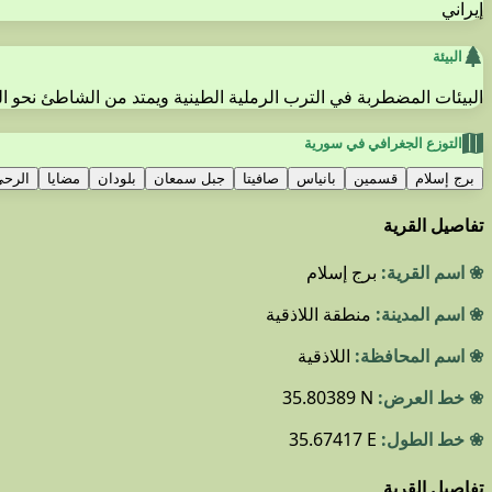
إيراني
البيئة
البيئات المضطربة في الترب الرملية الطينية ويمتد من الشاطئ نحو ال
التوزع الجغرافي في سورية
برج إسلام
قسمين
بانياس
صافيتا
جبل سمعان
بلودان
مضايا
الرح
تفاصيل القرية
❀ اسم القرية:
برج إسلام
❀ اسم المدينة:
منطقة اللاذقية
❀ اسم المحافظة:
اللاذقية
❀ خط العرض:
35.80389 N
❀ خط الطول:
35.67417 E
تفاصيل القرية