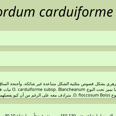
rdum carduiform
2 مرة، الأجنحة على الشمراخ الزهري بشكل فصوص مثلثية الشكل متباعدة غير شائك
 نوعين