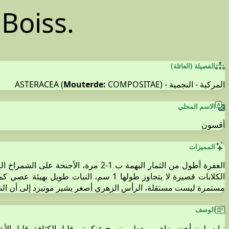
e
Boiss.
الفصيلة (العائلة)
المركبة - النجمية - ASTERACEA (
COMPOSITAE)
Mouterde:
الاسم المحلي
أقسون
المميزات
العفرة أطول من الثمار البهمة ب 1-
مستمرة ليست مستقلة، الرأس الزهري أصغر يشير موتيرد إلى أن النوع O. floccosum Boiss. مترادف معه على الرغم من أن كيو يفصلهما في
الوصف