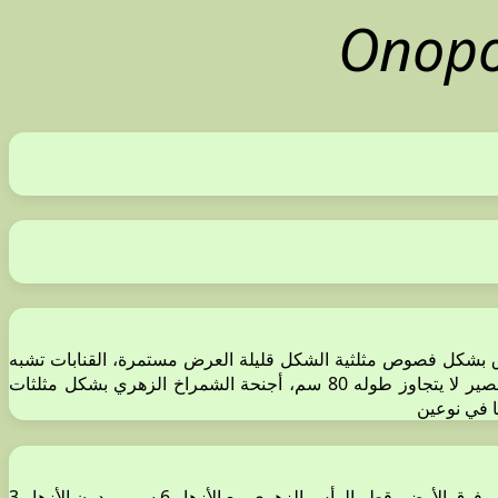
Onopo
ة، وأجنحة الساق بشكل فصوص مثلثية الشكل قليلة العرض مستمرة، القنابات تشبه
الكلابات قصيرة لا يتجاوز طولها 1 سم، النبات طويل بهيئة عصي كما نميز تحت النوع O. carduiforme subsp. Blancheanum نبات قصير لا يتجاوز طوله 80 سم، أجنحة الشمراخ الزهري بشكل مثلثات
نبات بلون أخضر زاهي، مغطى بنسيج عنكبوتي قليل الكثافة، قليل الأشواك، يصل ارتفاعه حتى 130-150 سم، يتفرع بدءاً من ارتفاع 10-30 سم فوق الأرض، قطر الرأس الزهري مع الأزهار 6 سم، وبدون الأزهار 3